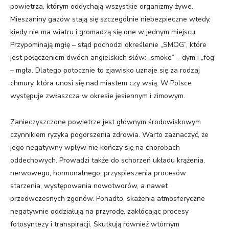
powietrza, którym oddychają wszystkie organizmy żywe.
Mieszaniny gazów stają się szczególnie niebezpieczne wtedy,
kiedy nie ma wiatru i gromadzą się one w jednym miejscu.
Przypominają mgłę – stąd pochodzi określenie „SMOG”, które
jest połączeniem dwóch angielskich słów: „smoke” – dym i „fog”
– mgła. Dlatego potocznie to zjawisko uznaje się za rodzaj
chmury, która unosi się nad miastem czy wsią. W Polsce
występuje zwłaszcza w okresie jesiennym i zimowym.
Zanieczyszczone powietrze jest głównym środowiskowym
czynnikiem ryzyka pogorszenia zdrowia. Warto zaznaczyć, że
jego negatywny wpływ nie kończy się na chorobach
oddechowych. Prowadzi także do schorzeń układu krążenia,
nerwowego, hormonalnego, przyspieszenia procesów
starzenia, występowania nowotworów, a nawet
przedwczesnych zgonów. Ponadto, skażenia atmosferyczne
negatywnie oddziałują na przyrodę, zakłócając procesy
fotosyntezy i transpiracji. Skutkują również wtórnym