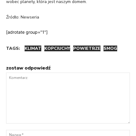
wobec planety, która jest naszym domem.
Źródło: Newseria
[adrotate group="1"]
TAGS:
KLIMAT
KOPCIUCHY
POWIETRZE
SMOG
zostaw odpowiedź
Komentarz:
Na