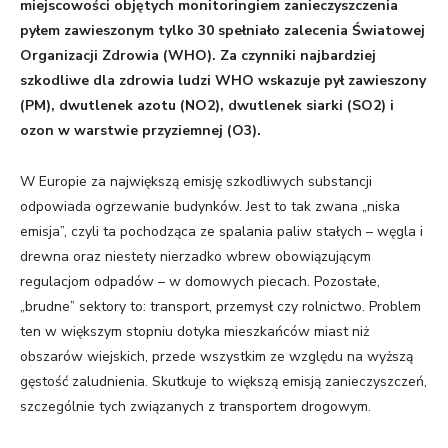
miejscowości objętych monitoringiem zanieczyszczenia
pyłem zawieszonym tylko 30 spełniało zalecenia Światowej
Organizacji Zdrowia (WHO). Za czynniki najbardziej
szkodliwe dla zdrowia ludzi WHO wskazuje pył zawieszony
(PM), dwutlenek azotu (NO2), dwutlenek siarki (SO2) i
ozon w warstwie przyziemnej (O3).
W Europie za największą emisję szkodliwych substancji
odpowiada ogrzewanie budynków. Jest to tak zwana „niska
emisja”, czyli ta pochodząca ze spalania paliw stałych – węgla i
drewna oraz niestety nierzadko wbrew obowiązującym
regulacjom odpadów – w domowych piecach. Pozostałe,
„brudne” sektory to: transport, przemysł czy rolnictwo. Problem
ten w większym stopniu dotyka mieszkańców miast niż
obszarów wiejskich, przede wszystkim ze względu na wyższą
gęstość zaludnienia. Skutkuje to większą emisją zanieczyszczeń,
szczególnie tych związanych z transportem drogowym.