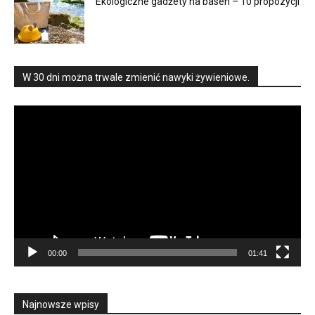
Ekologiczne gadżety na basen – 10 propozycji
W 30 dni można trwale zmienić nawyki żywieniowe.
Odtwarzacz
video
00:00
01:41
Najnowsze wpisy