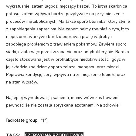
wykrztuśnie, zatem łagodzi męczący kaszel. To istna skarbnica
potasu, zatem wpływa bardzo pozytywnie na przyspieszenie
procesów metabolicznych. Ma także sporo błonnika, który słynie
z zapobiegania zaparciom. Nie zapominajmy również o tym, iż to
niepozorne warzywo bardzo poprawia pracę wątroby i
zapobiega problemom z trawieniem pokarmów. Zawiera sporo
siarki, działa więc przeciwzapalnie oraz antybakteryjnie. Bardzo
często stosowana jest w profilaktyce niedokrwistości, gdyż w
jej składzie znajdziemy sporo żelaza, manganu oraz miedzi.
Poprawia kondycję cery, wpływa na zmniejszenie łupieżu oraz
na stan włosów.
Najlepiej wyhodować ją samemu, mamy wówczas bowiem
pewność, że nie została spryskana azotanami. Na zdrowie!
[adrotate group="1"]
TAGS:
CZERWONA RZODKIEWKA