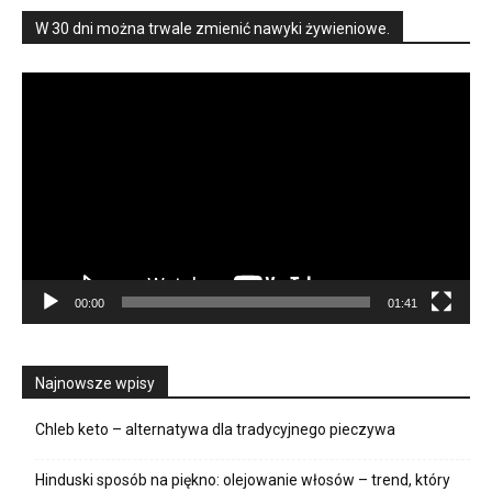
W 30 dni można trwale zmienić nawyki żywieniowe.
Odtwarzacz
video
00:00
01:41
Najnowsze wpisy
Chleb keto – alternatywa dla tradycyjnego pieczywa
Hinduski sposób na piękno: olejowanie włosów – trend, który