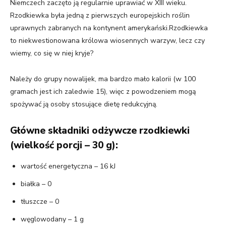
Niemczech zaczęto ją regularnie uprawiać w XIII wieku.
Rzodkiewka była jedną z pierwszych europejskich roślin
uprawnych zabranych na kontynent amerykański.Rzodkiewka
to niekwestionowana królowa wiosennych warzyw, lecz czy
wiemy, co się w niej kryje?
Należy do grupy nowalijek, ma bardzo mało kalorii (w 100
gramach jest ich zaledwie 15), więc z powodzeniem mogą
spożywać ją osoby stosujące dietę redukcyjną.
Główne składniki odżywcze rzodkiewki
(wielkość porcji – 30 g):
wartość energetyczna – 16 kJ
białka – 0
tłuszcze – 0
węglowodany – 1 g