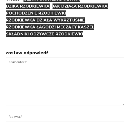
DZIKA RZODKIEWKA
JAK DZIAŁA RZODKIEWKA
POCHODZENIE RZODKIEWKI
RZODKIEWKA DZIAŁA WYKRZTUŚNIE
RZODKIEWKA ŁAGODZI MĘCZĄCY KASZEL
SKŁADNIKI ODŻYWCZE RZODKIEWKI
zostaw odpowiedź
Komentarz:
Na