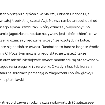
an występuje głównie w Malezji, Chinach i Indonezji, a
w całej tropikalnej części Azji. Nazwa rambutan pochodzi od
kiego słowa „rambutan”, który oznacza „owłosiony”. W
mie, jagodzian rambutan nazywany jest „chôm chôm”, co w
zeniu oznacza „niechlujne włosy”, ze względu na kolce,
jące się na skórce owocu. Rambutan to bardzo bogate źródło
ny C. Poza tym można w jego składzie znaleźć także
n oraz miedź. Niedojrzałe owoce rambutanu są stosowane w
łagodzenia biegunki i czerwonki. Okłady z liści lub korzeni
anu na skroniach pomagają w złagodzeniu bólów głowy i
 na pleśniawki
ikalnego drzewa z rodziny szczawikowatych (
Oxalidaceae
).