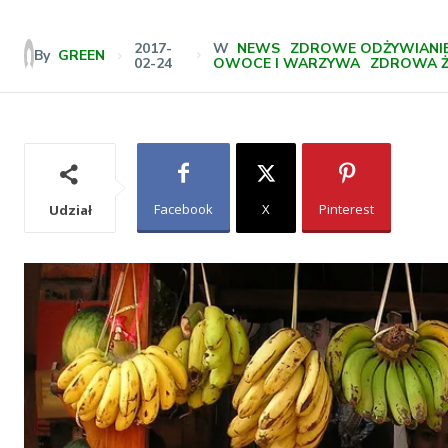
2017-
W
NEWS
ZDROWE ODŻYWIANI
By
GREEN
żywność
02-24
OWOCE I WARZYWA
ZDROWA 
I
Facebook
X
Pinterest
Udział
Fit
I