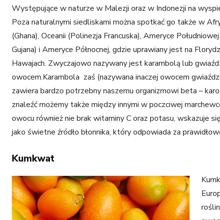
Występujące w naturze w Malezji oraz w Indonezji na wyspi
Poza naturalnymi siedliskami można spotkać go także w Afr
(Ghana), Oceanii (Polinezja Francuska), Ameryce Południowej 
Gujana) i Ameryce Północnej, gdzie uprawiany jest na Florydzi
Hawajach. Zwyczajowo nazywany jest karambolą lub gwiaźd
owocem.Karambola zaś (nazywana inaczej owocem gwiaźdz
zawiera bardzo potrzebny naszemu organizmowi beta – karo
znaleźć możemy także między innymi w poczciwej marchew
owocu również nie brak witaminy C oraz potasu, wskazuje się
jako świetne źródło błonnika, który odpowiada za prawidłowe
Kumkwat
Kum
Europ
rośli