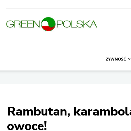
GreenPolska
I
ŻYWNOŚĆ
zdrowie
Rambutan, karambola
I
owoce!