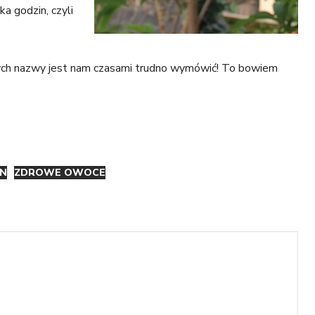
a godzin, czyli
ych nazwy jest nam czasami trudno wymówić! To bowiem
N
ZDROWE OWOCE