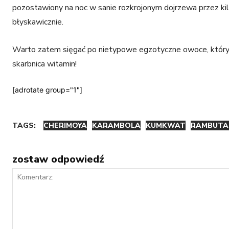
pozostawiony na noc w sanie rozkrojonym dojrzewa przez kilk
błyskawicznie.
Warto zatem sięgać po nietypowe egzotyczne owoce, któr
skarbnica witamin!
[adrotate group="1"]
TAGS:
CHERIMOYA
KARAMBOLA
KUMKWAT
RAMBUTA
zostaw odpowiedź