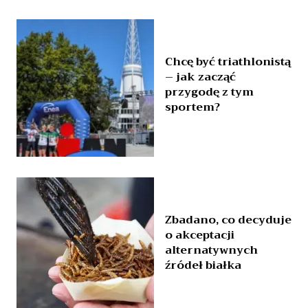
ona
Chcę być triathlonistą
ernetowa:
– jak zacząć
przygodę z tym
sportem?
Zbadano, co decyduje
o akceptacji
alternatywnych
źródeł białka