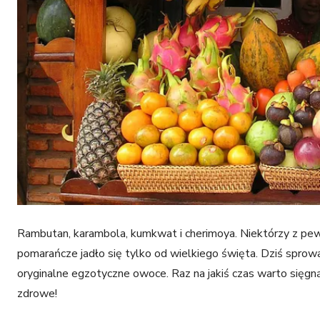
Eko
Idiety
I
Rambutan, karambola, kumkwat i cherimoya. Niektórzy z pe
środowisko
pomarańcze jadło się tylko od wielkiego święta. Dziś sprow
oryginalne egzotyczne owoce. Raz na jakiś czas warto sięgną
zdrowe!