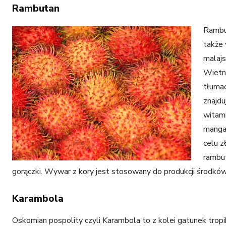
Rambutan
Rambut
także 
malajs
Wietna
tłumac
znajdu
witami
manga
celu z
rambut
gorączki. Wywar z kory jest stosowany do produkcji środków
Karambola
Oskomian pospolity czyli Karambola to z kolei gatunek trop