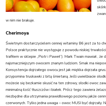
owoc
skór
zwane
w nim nie brakuje.
Cherimoya
Świetnym dostarczycielem cennej witaminy B6 jest za to ch
Polsce praktycznie nie występuje z powodu niskiej trwałości 
trafiłem w sklepie „Piotr i Paweł”). Mark Twain mawiał , że 
najsmaczniejszym owocem znanym ludziom. Smak ma niepow
Konsystencja dojrzałego owocu jest jak miękka dojrzała grus
przypomina truskawki z bitą śmietaną. Jeśli uwielbiacie słodk
możecie się bezkarnie skusić na ten zdrowy, słodki owoc zaw
minimalną ilość tłuszczów i białek. Prócz tego zawiera żelazo
niezbędne dla utrzymania prawidłowego poziomu jakże cenn
czerwonych. Tylko jedna uwaga – owoc MUSI być dojrzały. N