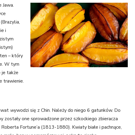
e Jawa.
yce
(Brazylia,
e i
zistym
istym)
ten – który
ce. W tym
 je także
 trawienie.
kwat
w
ywodzi się z Chin. Należy do niego 6 gatunków.
Do
y zostały one sprowadzone przez szkockiego zbieracza
n Roberta Fortune’a (1813-1880). Kwiaty białe i pachnące,